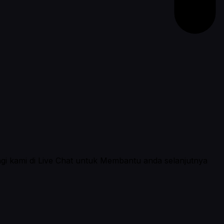
ngi kami di Live Chat untuk Membantu anda selanjutnya