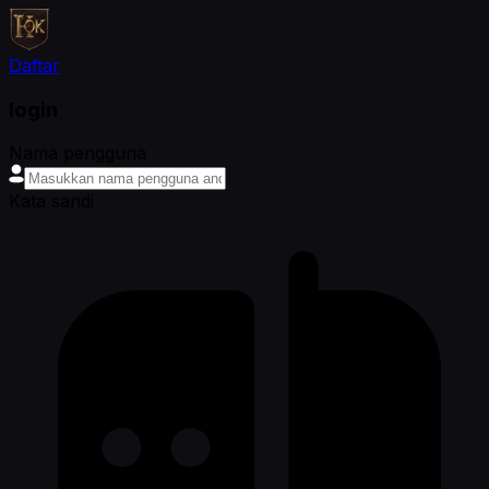
Daftar
login
Nama pengguna
Kata sandi