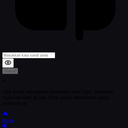
Masuk
*
Jika Anda mengalami Kesulitan saat login, Silahkan
hubungi kami di Live Chat untuk Membantu anda
selanjutnya
home